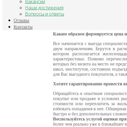
Вакансии
клиента
. Достичь этой цели удастс
Наши достижения
похожих предложений по городу и
Вопросы и ответы
покупателя по заранее оговоренной 
большой объем статистической инфо
Отзывы
рынка недвижимости.
Контакты
Каким образом формируется цена 
Все начинается с выезда специалист
двум направлениям. Берутся в расч
котором располагается жилплоща
характеристики. Помимо перечисле
которых без визита на место не пред
школ, институтов, состоянии подъез
для Вас выгодного покупателя, а та
Хотите гарантированно провести 
Обращайтесь к опытным специалиста
покупке или продаже в условиях ры
стоимости или переплатить за жиль
избежать попадания в нее. Обширная
быстро и без дополнительных сложно
Воспользуйтесь услугой оценки пря
более чем реально уже в ближайшее в