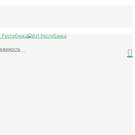
ижимость
ы определена верно, обмен, продажа
нным мероприятием. Все остальные
ится именно цена-качество. Рынок
етна не только в столице и больших
брать подходящий вариант жилья в
пателя.
гентства
защитить интересы своего