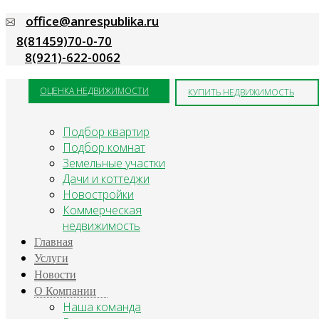
office@anrespublika.ru
8(81459)70-0-70
8(921)-622-0062
ОЦЕНКА НЕДВИЖИМОСТИ
КУПИТЬ НЕДВИЖИМОСТЬ
Подбор квартир
Подбор комнат
Оценка квартир
Земельные участки
Дачи и коттеджи
Новостройки
Стоимость жилья – определяющий мо
Коммерческая
или покупка состоятся намного б
недвижимость
характеристики имеют второстепенно
Главная
В процессе поиска подходящей кв
Услуги
недвижимости сегодня приятно удив
Новости
городах, но и в отдаленных реги
О Компании
Костомукше, который будет соответст
Наша команда
В ходе любой из предстоящих сдел