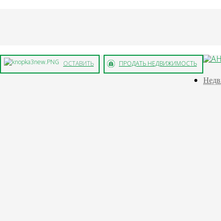
ОСТАВИТЬ
ПРОДАТЬ НЕДВИЖИМОСТЬ
ОТЗЫВ
Недв
мент при любых операциях с недвижимостью. Если цена квартир
ыстрее, а стороны сделки останутся довольными проведе
е значение.
артиры с целью покупки главным критерием выбора станов
ляет большим количеством предложений. Динамика развития зам
онах страны. Определившись с суммой, намного легче подо
вовать не только возможностям, но и пожеланиям будущего поку
ок с недвижимостью самая главная задача уважающего себя а