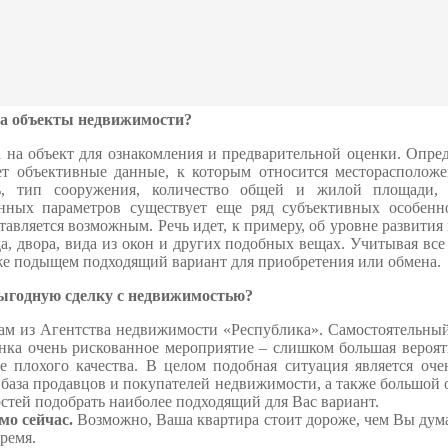
я только в том случае, если провести тщательное изучение р
ли району, а также обеспечить комплексный подход к прод
цене.
Специалисты Агентства недвижимости «Республика»
и
рмации, благодаря которой становится возможным объективное
на объекты недвижимости?
а на объект для ознакомления и предварительной оценки. Опре
ет объективные данные, к которым относится месторасположе
дь, тип сооружения, количество общей и жилой площади,
нных параметров существует еще ряд субъективных особенн
ставляется возможным. Речь идет, к примеру, об уровне развити
да, двора, вида из окон и других подобных вещах. Учитывая все
кже подыщем подходящий вариант для приобретения или обмена.
выгодную сделку с недвижимостью?
м из Агентства недвижимости «Республика». Самостоятельны
нка очень рискованное мероприятие – слишком большая вероятн
е плохого качества. В целом подобная ситуация является оч
 база продавцов и покупателей недвижимости, а также большой 
стей подобрать наиболее подходящий для Вас вариант.
мо сейчас.
Возможно, Ваша квартира стоит дороже, чем Вы дум
ремя.