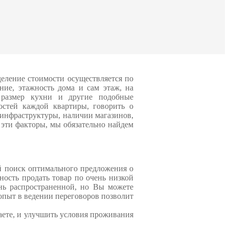
ынка, сделать сравнительный анализ
вижению предложения продавца или
меют широкую базу данных, а также
 проведение сравнительного анализа
деление стоимости осуществляется по
ние, этажность дома и сам этаж, на
 размер кухни и другие подобные
остей каждой квартиры, говорить о
я инфраструктуры, наличии магазинов,
 эти факторы, мы обязательно найдем
й поиск оптимального предложения о
ость продать товар по очень низкой
ень распространенной, но Вы можете
опыт в ведении переговоров позволит
аете, и улучшить условия проживания